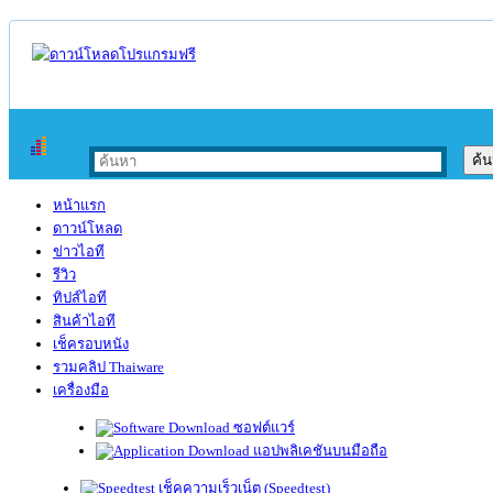
หน้าแรก
ดาวน์โหลด
ข่าวไอที
รีวิว
ทิปส์ไอที
สินค้าไอที
เช็ครอบหนัง
รวมคลิป Thaiware
เครื่องมือ
ซอฟต์แวร์
แอปพลิเคชันบนมือถือ
เช็คความเร็วเน็ต (Speedtest)