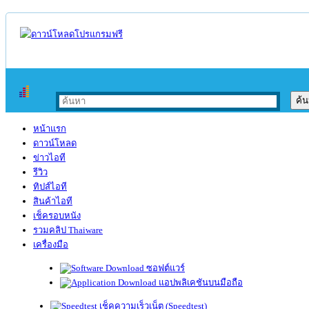
หน้าแรก
ดาวน์โหลด
ข่าวไอที
รีวิว
ทิปส์ไอที
สินค้าไอที
เช็ครอบหนัง
รวมคลิป Thaiware
เครื่องมือ
ซอฟต์แวร์
แอปพลิเคชันบนมือถือ
เช็คความเร็วเน็ต (Speedtest)