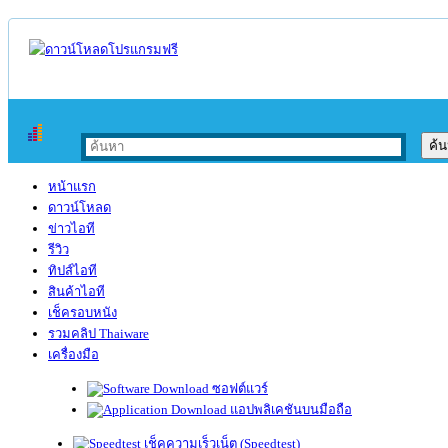
หน้าแรก
ดาวน์โหลด
ข่าวไอที
รีวิว
ทิปส์ไอที
สินค้าไอที
เช็ครอบหนัง
รวมคลิป Thaiware
เครื่องมือ
ซอฟต์แวร์
แอปพลิเคชันบนมือถือ
เช็คความเร็วเน็ต (Speedtest)