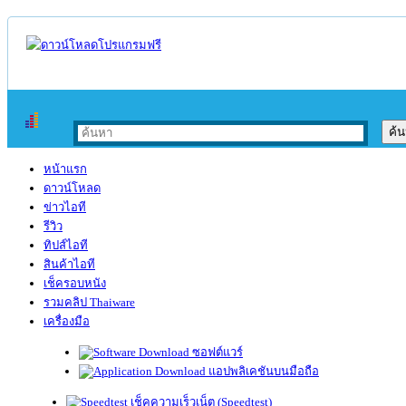
หน้าแรก
ดาวน์โหลด
ข่าวไอที
รีวิว
ทิปส์ไอที
สินค้าไอที
เช็ครอบหนัง
รวมคลิป Thaiware
เครื่องมือ
ซอฟต์แวร์
แอปพลิเคชันบนมือถือ
เช็คความเร็วเน็ต (Speedtest)