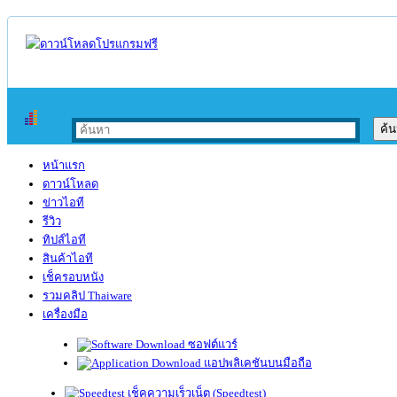
หน้าแรก
ดาวน์โหลด
ข่าวไอที
รีวิว
ทิปส์ไอที
สินค้าไอที
เช็ครอบหนัง
รวมคลิป Thaiware
เครื่องมือ
ซอฟต์แวร์
แอปพลิเคชันบนมือถือ
เช็คความเร็วเน็ต (Speedtest)