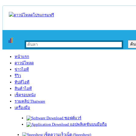
หน้าแรก
ดาวน์โหลด
ข่าวไอที
รีวิว
ทิปส์ไอที
สินค้าไอที
เช็ครอบหนัง
รวมคลิป Thaiware
เครื่องมือ
ซอฟต์แวร์
แอปพลิเคชันบนมือถือ
เช็คความเร็วเน็ต (Speedtest)