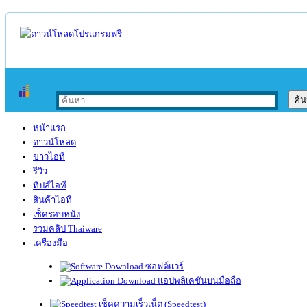
หน้าแรก
ดาวน์โหลด
ข่าวไอที
รีวิว
ทิปส์ไอที
สินค้าไอที
เช็ครอบหนัง
รวมคลิป Thaiware
เครื่องมือ
ซอฟต์แวร์
แอปพลิเคชันบนมือถือ
เช็คความเร็วเน็ต (Speedtest)