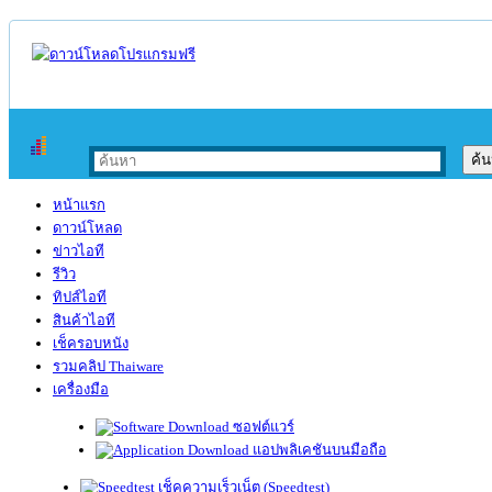
หน้าแรก
ดาวน์โหลด
ข่าวไอที
รีวิว
ทิปส์ไอที
สินค้าไอที
เช็ครอบหนัง
รวมคลิป Thaiware
เครื่องมือ
ซอฟต์แวร์
แอปพลิเคชันบนมือถือ
เช็คความเร็วเน็ต (Speedtest)