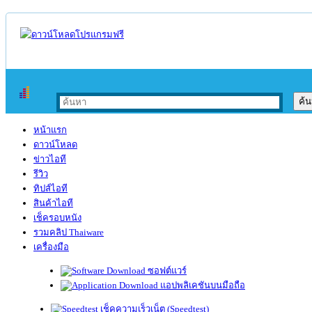
หน้าแรก
ดาวน์โหลด
ข่าวไอที
รีวิว
ทิปส์ไอที
สินค้าไอที
เช็ครอบหนัง
รวมคลิป Thaiware
เครื่องมือ
ซอฟต์แวร์
แอปพลิเคชันบนมือถือ
เช็คความเร็วเน็ต (Speedtest)