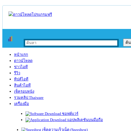
หน้าแรก
ดาวน์โหลด
ข่าวไอที
รีวิว
ทิปส์ไอที
สินค้าไอที
เช็ครอบหนัง
รวมคลิป Thaiware
เครื่องมือ
ซอฟต์แวร์
แอปพลิเคชันบนมือถือ
เช็คความเร็วเน็ต (Speedtest)