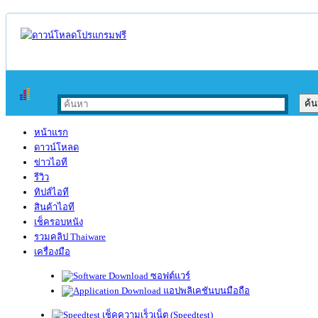
หน้าแรก
ดาวน์โหลด
ข่าวไอที
รีวิว
ทิปส์ไอที
สินค้าไอที
เช็ครอบหนัง
รวมคลิป Thaiware
เครื่องมือ
ซอฟต์แวร์
แอปพลิเคชันบนมือถือ
เช็คความเร็วเน็ต (Speedtest)