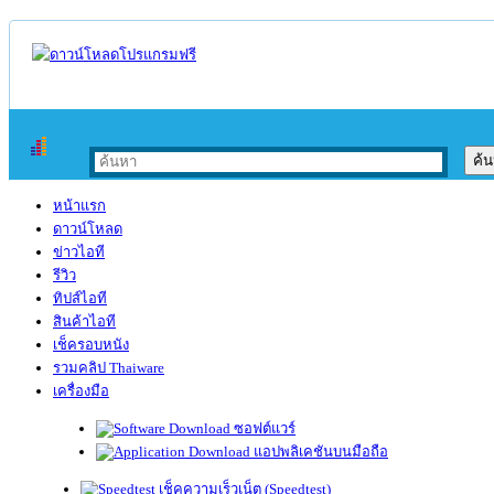
หน้าแรก
ดาวน์โหลด
ข่าวไอที
รีวิว
ทิปส์ไอที
สินค้าไอที
เช็ครอบหนัง
รวมคลิป Thaiware
เครื่องมือ
ซอฟต์แวร์
แอปพลิเคชันบนมือถือ
เช็คความเร็วเน็ต (Speedtest)