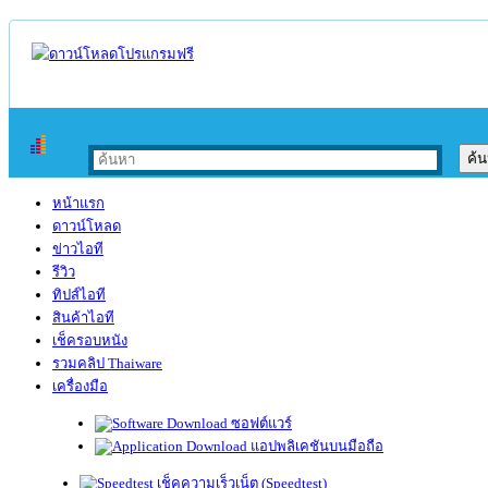
หน้าแรก
ดาวน์โหลด
ข่าวไอที
รีวิว
ทิปส์ไอที
สินค้าไอที
เช็ครอบหนัง
รวมคลิป Thaiware
เครื่องมือ
ซอฟต์แวร์
แอปพลิเคชันบนมือถือ
เช็คความเร็วเน็ต (Speedtest)