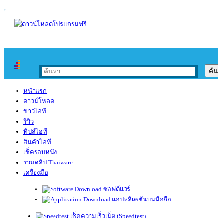
หน้าแรก
ดาวน์โหลด
ข่าวไอที
รีวิว
ทิปส์ไอที
สินค้าไอที
เช็ครอบหนัง
รวมคลิป Thaiware
เครื่องมือ
ซอฟต์แวร์
แอปพลิเคชันบนมือถือ
เช็คความเร็วเน็ต (Speedtest)