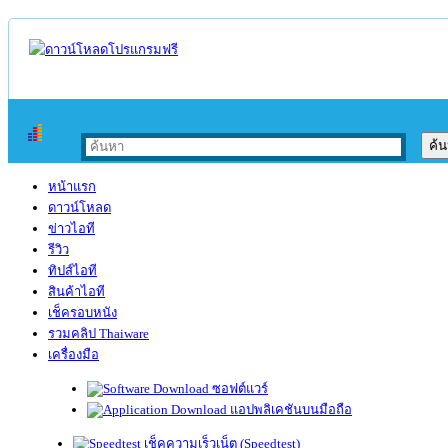
หน้าแรก
ดาวน์โหลด
ข่าวไอที
รีวิว
ทิปส์ไอที
สินค้าไอที
เช็ครอบหนัง
รวมคลิป Thaiware
เครื่องมือ
ซอฟต์แวร์
แอปพลิเคชันบนมือถือ
เช็คความเร็วเน็ต (Speedtest)