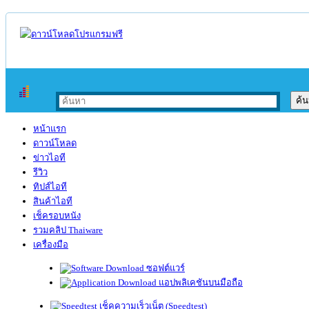
หน้าแรก
ดาวน์โหลด
ข่าวไอที
รีวิว
ทิปส์ไอที
สินค้าไอที
เช็ครอบหนัง
รวมคลิป Thaiware
เครื่องมือ
ซอฟต์แวร์
แอปพลิเคชันบนมือถือ
เช็คความเร็วเน็ต (Speedtest)