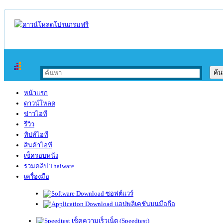
หน้าแรก
ดาวน์โหลด
ข่าวไอที
รีวิว
ทิปส์ไอที
สินค้าไอที
เช็ครอบหนัง
รวมคลิป Thaiware
เครื่องมือ
ซอฟต์แวร์
แอปพลิเคชันบนมือถือ
เช็คความเร็วเน็ต (Speedtest)