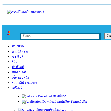
หน้าแรก
ดาวน์โหลด
ข่าวไอที
รีวิว
ทิปส์ไอที
สินค้าไอที
เช็ครอบหนัง
รวมคลิป Thaiware
เครื่องมือ
ซอฟต์แวร์
แอปพลิเคชันบนมือถือ
เช็คความเร็วเน็ต (Speedtest)