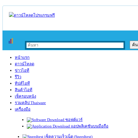
หน้าแรก
ดาวน์โหลด
ข่าวไอที
รีวิว
ทิปส์ไอที
สินค้าไอที
เช็ครอบหนัง
รวมคลิป Thaiware
เครื่องมือ
ซอฟต์แวร์
แอปพลิเคชันบนมือถือ
เช็คความเร็วเน็ต (Speedtest)