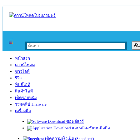
หน้าแรก
ดาวน์โหลด
ข่าวไอที
รีวิว
ทิปส์ไอที
สินค้าไอที
เช็ครอบหนัง
รวมคลิป Thaiware
เครื่องมือ
ซอฟต์แวร์
แอปพลิเคชันบนมือถือ
เช็คความเร็วเน็ต (Speedtest)