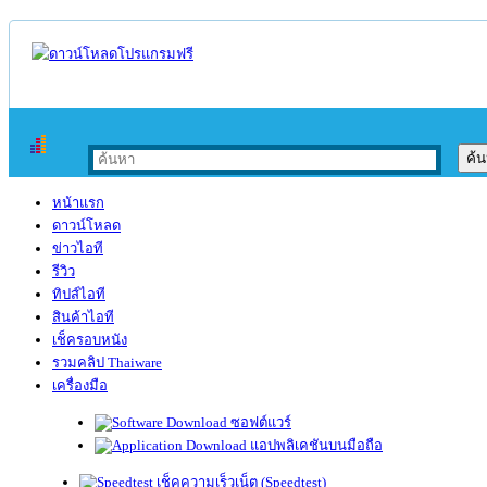
หน้าแรก
ดาวน์โหลด
ข่าวไอที
รีวิว
ทิปส์ไอที
สินค้าไอที
เช็ครอบหนัง
รวมคลิป Thaiware
เครื่องมือ
ซอฟต์แวร์
แอปพลิเคชันบนมือถือ
เช็คความเร็วเน็ต (Speedtest)