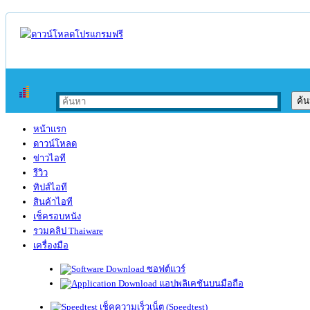
หน้าแรก
ดาวน์โหลด
ข่าวไอที
รีวิว
ทิปส์ไอที
สินค้าไอที
เช็ครอบหนัง
รวมคลิป Thaiware
เครื่องมือ
ซอฟต์แวร์
แอปพลิเคชันบนมือถือ
เช็คความเร็วเน็ต (Speedtest)