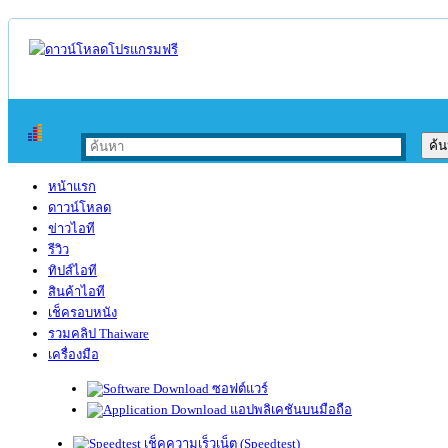
หน้าแรก
ดาวน์โหลด
ข่าวไอที
รีวิว
ทิปส์ไอที
สินค้าไอที
เช็ครอบหนัง
รวมคลิป Thaiware
เครื่องมือ
ซอฟต์แวร์
แอปพลิเคชันบนมือถือ
เช็คความเร็วเน็ต (Speedtest)