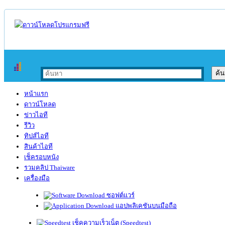
หน้าแรก
ดาวน์โหลด
ข่าวไอที
รีวิว
ทิปส์ไอที
สินค้าไอที
เช็ครอบหนัง
รวมคลิป Thaiware
เครื่องมือ
ซอฟต์แวร์
แอปพลิเคชันบนมือถือ
เช็คความเร็วเน็ต (Speedtest)