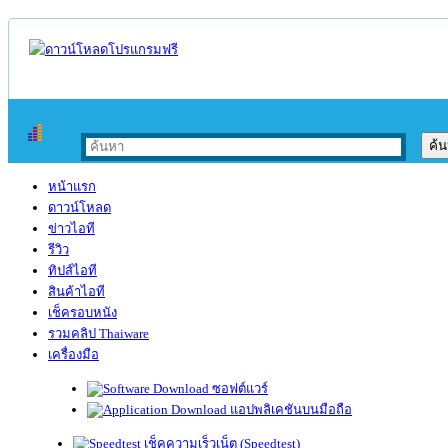
หน้าแรก
ดาวน์โหลด
ข่าวไอที
รีวิว
ทิปส์ไอที
สินค้าไอที
เช็ครอบหนัง
รวมคลิป Thaiware
เครื่องมือ
ซอฟต์แวร์
แอปพลิเคชันบนมือถือ
เช็คความเร็วเน็ต (Speedtest)