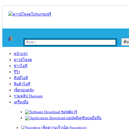
หน้าแรก
ดาวน์โหลด
ข่าวไอที
รีวิว
ทิปส์ไอที
สินค้าไอที
เช็ครอบหนัง
รวมคลิป Thaiware
เครื่องมือ
ซอฟต์แวร์
แอปพลิเคชันบนมือถือ
เช็คความเร็วเน็ต (Speedtest)