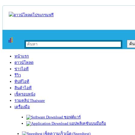
หน้าแรก
ดาวน์โหลด
ข่าวไอที
รีวิว
ทิปส์ไอที
สินค้าไอที
เช็ครอบหนัง
รวมคลิป Thaiware
เครื่องมือ
ซอฟต์แวร์
แอปพลิเคชันบนมือถือ
เช็คความเร็วเน็ต (Speedtest)