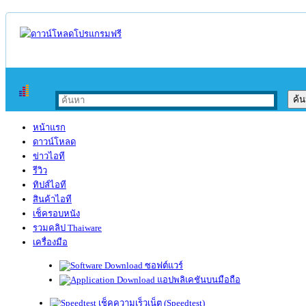
หน้าแรก
ดาวน์โหลด
ข่าวไอที
รีวิว
ทิปส์ไอที
สินค้าไอที
เช็ครอบหนัง
รวมคลิป Thaiware
เครื่องมือ
ซอฟต์แวร์
แอปพลิเคชันบนมือถือ
เช็คความเร็วเน็ต (Speedtest)