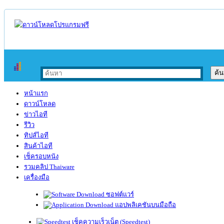
หน้าแรก
ดาวน์โหลด
ข่าวไอที
รีวิว
ทิปส์ไอที
สินค้าไอที
เช็ครอบหนัง
รวมคลิป Thaiware
เครื่องมือ
ซอฟต์แวร์
แอปพลิเคชันบนมือถือ
เช็คความเร็วเน็ต (Speedtest)