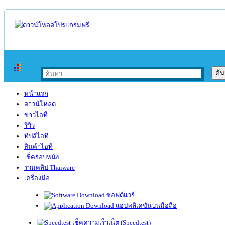
หน้าแรก
ดาวน์โหลด
ข่าวไอที
รีวิว
ทิปส์ไอที
สินค้าไอที
เช็ครอบหนัง
รวมคลิป Thaiware
เครื่องมือ
ซอฟต์แวร์
แอปพลิเคชันบนมือถือ
เช็คความเร็วเน็ต (Speedtest)