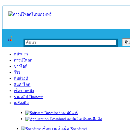
หน้าแรก
ดาวน์โหลด
ข่าวไอที
รีวิว
ทิปส์ไอที
สินค้าไอที
เช็ครอบหนัง
รวมคลิป Thaiware
เครื่องมือ
ซอฟต์แวร์
แอปพลิเคชันบนมือถือ
เช็คความเร็วเน็ต (Speedtest)