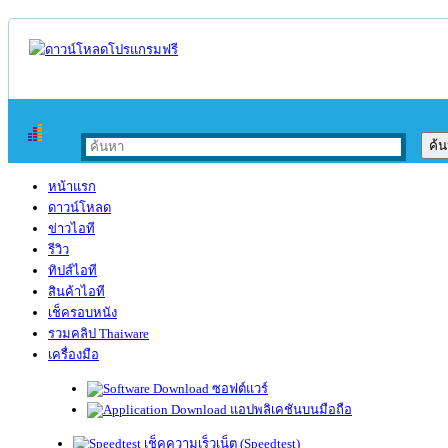
หน้าแรก
ดาวน์โหลด
ข่าวไอที
รีวิว
ทิปส์ไอที
สินค้าไอที
เช็ครอบหนัง
รวมคลิป Thaiware
เครื่องมือ
ซอฟต์แวร์
แอปพลิเคชันบนมือถือ
เช็คความเร็วเน็ต (Speedtest)