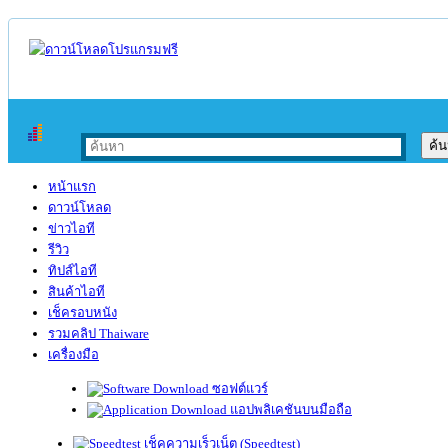
หน้าแรก
ดาวน์โหลด
ข่าวไอที
รีวิว
ทิปส์ไอที
สินค้าไอที
เช็ครอบหนัง
รวมคลิป Thaiware
เครื่องมือ
ซอฟต์แวร์
แอปพลิเคชันบนมือถือ
เช็คความเร็วเน็ต (Speedtest)