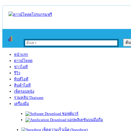
หน้าแรก
ดาวน์โหลด
ข่าวไอที
รีวิว
ทิปส์ไอที
สินค้าไอที
เช็ครอบหนัง
รวมคลิป Thaiware
เครื่องมือ
ซอฟต์แวร์
แอปพลิเคชันบนมือถือ
เช็คความเร็วเน็ต (Speedtest)