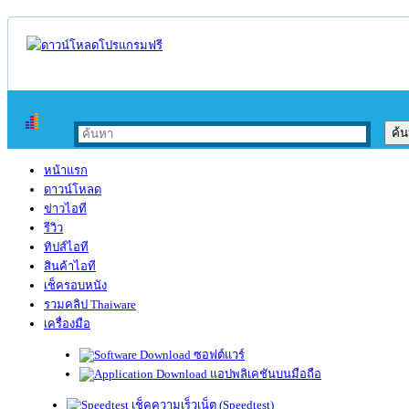
หน้าแรก
ดาวน์โหลด
ข่าวไอที
รีวิว
ทิปส์ไอที
สินค้าไอที
เช็ครอบหนัง
รวมคลิป Thaiware
เครื่องมือ
ซอฟต์แวร์
แอปพลิเคชันบนมือถือ
เช็คความเร็วเน็ต (Speedtest)