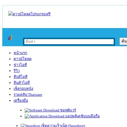
หน้าแรก
ดาวน์โหลด
ข่าวไอที
รีวิว
ทิปส์ไอที
สินค้าไอที
เช็ครอบหนัง
รวมคลิป Thaiware
เครื่องมือ
ซอฟต์แวร์
แอปพลิเคชันบนมือถือ
เช็คความเร็วเน็ต (Speedtest)