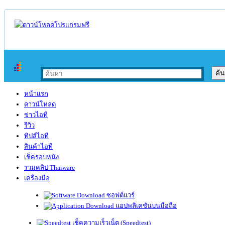
หน้าแรก
ดาวน์โหลด
ข่าวไอที
รีวิว
ทิปส์ไอที
สินค้าไอที
เช็ครอบหนัง
รวมคลิป Thaiware
เครื่องมือ
ซอฟต์แวร์
แอปพลิเคชันบนมือถือ
เช็คความเร็วเน็ต (Speedtest)