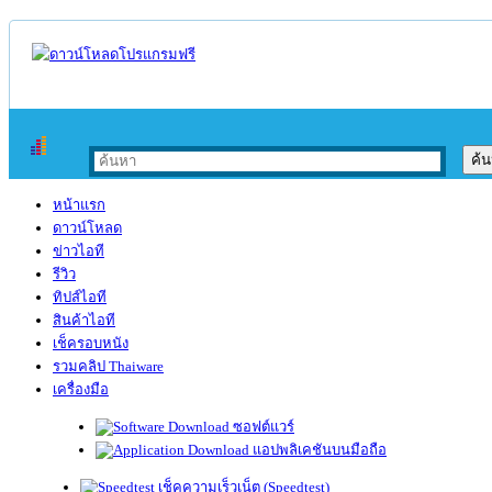
หน้าแรก
ดาวน์โหลด
ข่าวไอที
รีวิว
ทิปส์ไอที
สินค้าไอที
เช็ครอบหนัง
รวมคลิป Thaiware
เครื่องมือ
ซอฟต์แวร์
แอปพลิเคชันบนมือถือ
เช็คความเร็วเน็ต (Speedtest)