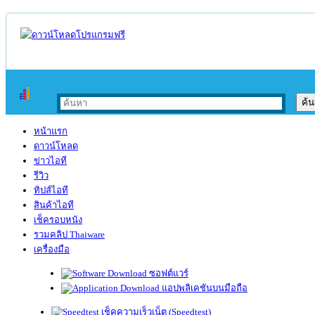
หน้าแรก
ดาวน์โหลด
ข่าวไอที
รีวิว
ทิปส์ไอที
สินค้าไอที
เช็ครอบหนัง
รวมคลิป Thaiware
เครื่องมือ
ซอฟต์แวร์
แอปพลิเคชันบนมือถือ
เช็คความเร็วเน็ต (Speedtest)