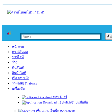
หน้าแรก
ดาวน์โหลด
ข่าวไอที
รีวิว
ทิปส์ไอที
สินค้าไอที
เช็ครอบหนัง
รวมคลิป Thaiware
เครื่องมือ
ซอฟต์แวร์
แอปพลิเคชันบนมือถือ
เช็คความเร็วเน็ต (Speedtest)