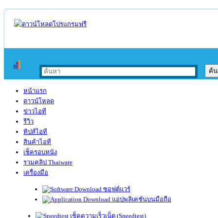
หน้าแรก
ดาวน์โหลด
ข่าวไอที
รีวิว
ทิปส์ไอที
สินค้าไอที
เช็ครอบหนัง
รวมคลิป Thaiware
เครื่องมือ
ซอฟต์แวร์
แอปพลิเคชันบนมือถือ
เช็คความเร็วเน็ต (Speedtest)