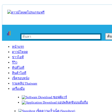
หน้าแรก
ดาวน์โหลด
ข่าวไอที
รีวิว
ทิปส์ไอที
สินค้าไอที
เช็ครอบหนัง
รวมคลิป Thaiware
เครื่องมือ
ซอฟต์แวร์
แอปพลิเคชันบนมือถือ
เช็คความเร็วเน็ต (Speedtest)