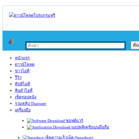
หน้าแรก
ดาวน์โหลด
ข่าวไอที
รีวิว
ทิปส์ไอที
สินค้าไอที
เช็ครอบหนัง
รวมคลิป Thaiware
เครื่องมือ
ซอฟต์แวร์
แอปพลิเคชันบนมือถือ
เช็คความเร็วเน็ต (Speedtest)