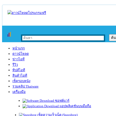
หน้าแรก
ดาวน์โหลด
ข่าวไอที
รีวิว
ทิปส์ไอที
สินค้าไอที
เช็ครอบหนัง
รวมคลิป Thaiware
เครื่องมือ
ซอฟต์แวร์
แอปพลิเคชันบนมือถือ
เช็คความเร็วเน็ต (Speedtest)