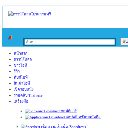
หน้าแรก
ดาวน์โหลด
ข่าวไอที
รีวิว
ทิปส์ไอที
สินค้าไอที
เช็ครอบหนัง
รวมคลิป Thaiware
เครื่องมือ
ซอฟต์แวร์
แอปพลิเคชันบนมือถือ
เช็คความเร็วเน็ต (Speedtest)