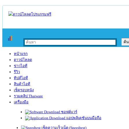
หน้าแรก
ดาวน์โหลด
ข่าวไอที
รีวิว
ทิปส์ไอที
สินค้าไอที
เช็ครอบหนัง
รวมคลิป Thaiware
เครื่องมือ
ซอฟต์แวร์
แอปพลิเคชันบนมือถือ
เช็คความเร็วเน็ต (Speedtest)