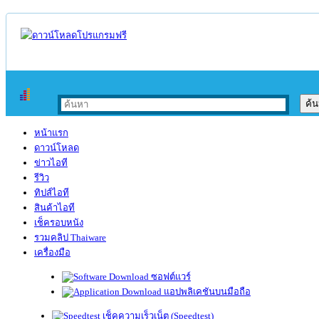
หน้าแรก
ดาวน์โหลด
ข่าวไอที
รีวิว
ทิปส์ไอที
สินค้าไอที
เช็ครอบหนัง
รวมคลิป Thaiware
เครื่องมือ
ซอฟต์แวร์
แอปพลิเคชันบนมือถือ
เช็คความเร็วเน็ต (Speedtest)