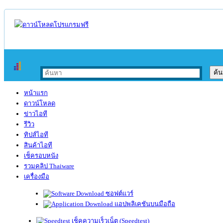
หน้าแรก
ดาวน์โหลด
ข่าวไอที
รีวิว
ทิปส์ไอที
สินค้าไอที
เช็ครอบหนัง
รวมคลิป Thaiware
เครื่องมือ
ซอฟต์แวร์
แอปพลิเคชันบนมือถือ
เช็คความเร็วเน็ต (Speedtest)