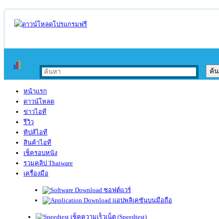
หน้าแรก
ดาวน์โหลด
ข่าวไอที
รีวิว
ทิปส์ไอที
สินค้าไอที
เช็ครอบหนัง
รวมคลิป Thaiware
เครื่องมือ
ซอฟต์แวร์
แอปพลิเคชันบนมือถือ
เช็คความเร็วเน็ต (Speedtest)