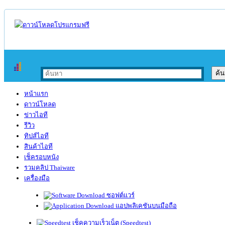
หน้าแรก
ดาวน์โหลด
ข่าวไอที
รีวิว
ทิปส์ไอที
สินค้าไอที
เช็ครอบหนัง
รวมคลิป Thaiware
เครื่องมือ
ซอฟต์แวร์
แอปพลิเคชันบนมือถือ
เช็คความเร็วเน็ต (Speedtest)